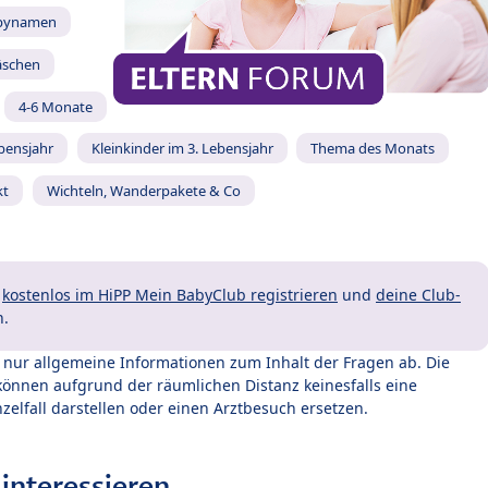
bynamen
äschen
4-6 Monate
ebensjahr
Kleinkinder im 3. Lebensjahr
Thema des Monats
kt
Wichteln, Wanderpakete & Co
t
kostenlos im HiPP Mein BabyClub registrieren
und
deine Club-
n.
t nur allgemeine Informationen zum Inhalt der Fragen ab. Die
können aufgrund der räumlichen Distanz keinesfalls eine
zelfall darstellen oder einen Arztbesuch ersetzen.
interessieren