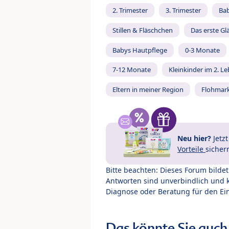
2. Trimester
3. Trimester
Ba
Stillen & Fläschchen
Das erste Gl
Babys Hautpflege
0-3 Monate
7-12 Monate
Kleinkinder im 2. L
Eltern in meiner Region
Flohmar
Neu hier?
Jetz
Vorteile
sicher
Bitte beachten: Dieses Forum bilde
Antworten sind unverbindlich und 
Diagnose oder Beratung für den Ein
Das könnte Sie auch 