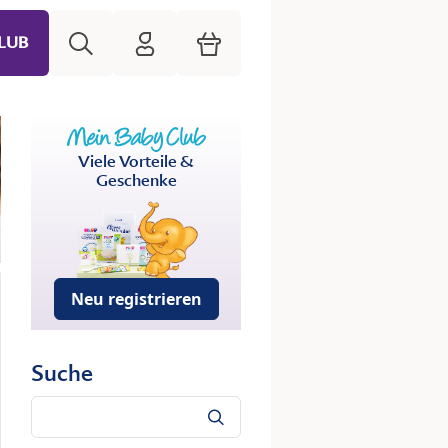
Suche
HiPP Mein Babyclub
Warenkorb
LUB
Viele Vorteile &
Geschenke
Neu registrieren
Suche
Suche