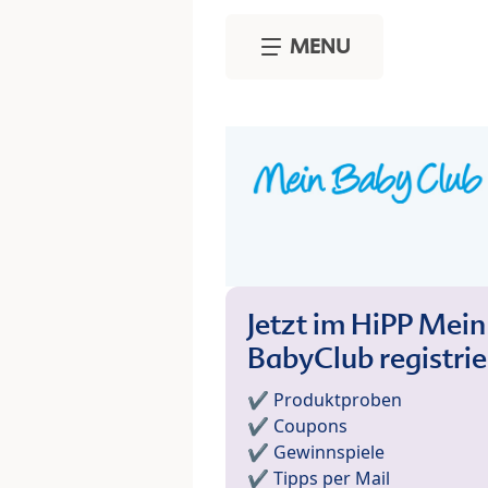
Skip to main content
MENU
Jetzt im HiPP Mein
BabyClub registri
✔️ Produktproben
✔️ Coupons
✔️ Gewinnspiele
✔️ Tipps per Mail