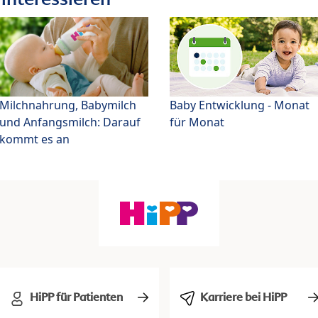
Milchnahrung, Babymilch
Baby Entwicklung - Monat
und Anfangsmilch: Darauf
für Monat
kommt es an
HiPP für Patienten
Karriere bei HiPP