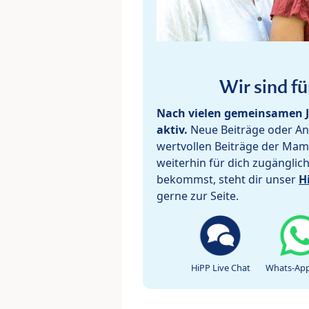
Wir sind fü
Nach vielen gemeinsamen J
aktiv.
Neue Beiträge oder Ant
wertvollen Beiträge der Mam
weiterhin für dich zugänglic
bekommst, steht dir unser
H
gerne zur Seite.
HiPP Live Chat
Whats-App