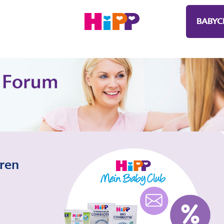
BABYC
eren