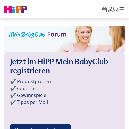
Skip to main content
Warenkor
HiPP M
Such
Jetzt im HiPP Mein BabyClub
registrieren
✔️ Produktproben
✔️ Coupons
✔️ Gewinnspiele
✔️ Tipps per Mail