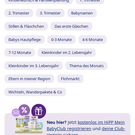
2. Trimester
3. Trimester
Babynamen
Stillen & Fläschchen
Das erste Gläschen
Babys Hautpflege
0-3 Monate
4-6 Monate
7-12 Monate
Kleinkinder im 2. Lebensjahr
Kleinkinder im 3. Lebensjahr
Thema des Monats
Eltern in meiner Region
Flohmarkt
Wichteln, Wanderpakete & Co
Neu hier?
Jetzt
kostenlos im HiPP Mein
BabyClub registrieren
und
deine Club-
Vorteile
sichern.