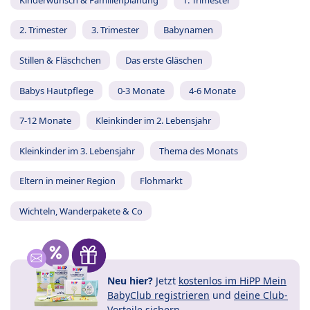
2. Trimester
3. Trimester
Babynamen
Stillen & Fläschchen
Das erste Gläschen
Babys Hautpflege
0-3 Monate
4-6 Monate
7-12 Monate
Kleinkinder im 2. Lebensjahr
Kleinkinder im 3. Lebensjahr
Thema des Monats
Eltern in meiner Region
Flohmarkt
Wichteln, Wanderpakete & Co
Neu hier?
Jetzt
kostenlos im HiPP Mein
BabyClub registrieren
und
deine Club-
Vorteile
sichern.