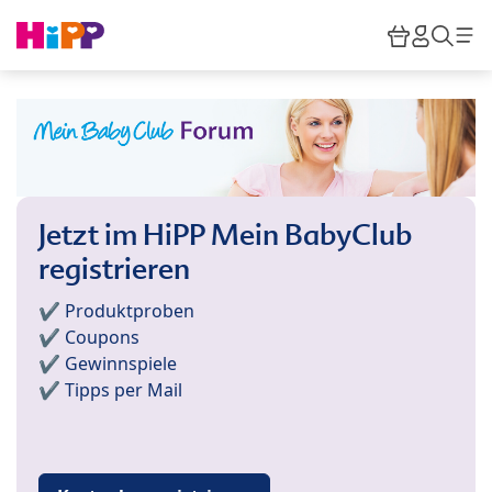
Skip to main content
Warenkor
HiPP M
Such
Jetzt im HiPP Mein BabyClub
registrieren
✔️ Produktproben
✔️ Coupons
✔️ Gewinnspiele
✔️ Tipps per Mail