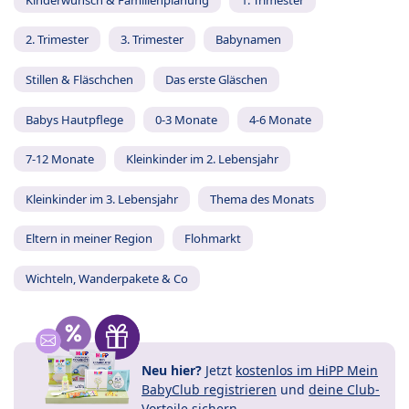
2. Trimester
3. Trimester
Babynamen
Stillen & Fläschchen
Das erste Gläschen
Babys Hautpflege
0-3 Monate
4-6 Monate
7-12 Monate
Kleinkinder im 2. Lebensjahr
Kleinkinder im 3. Lebensjahr
Thema des Monats
Eltern in meiner Region
Flohmarkt
Wichteln, Wanderpakete & Co
Neu hier?
Jetzt
kostenlos im HiPP Mein
BabyClub registrieren
und
deine Club-
Vorteile
sichern.