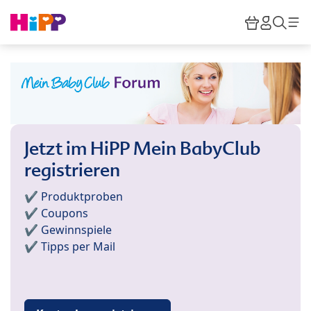
Skip to main content
Warenkor
HiPP M
Such
Jetzt im HiPP Mein BabyClub
registrieren
✔️ Produktproben
✔️ Coupons
✔️ Gewinnspiele
✔️ Tipps per Mail