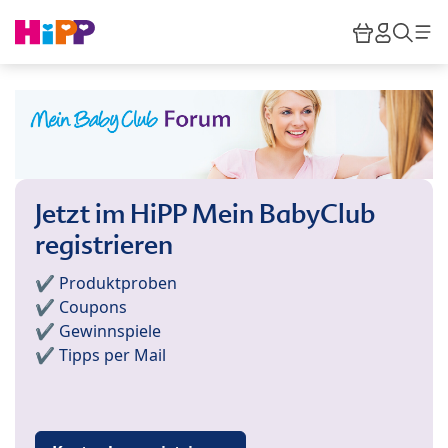
Skip to main content
Warenkor
HiPP M
Such
Jetzt im HiPP Mein BabyClub
registrieren
✔️ Produktproben
✔️ Coupons
✔️ Gewinnspiele
✔️ Tipps per Mail