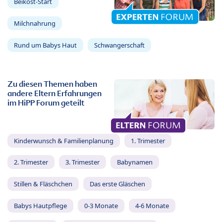
Beikost-Start
Milchnahrung
Rund um Babys Haut
Schwangerschaft
Zu diesen Themen haben
andere Eltern Erfahrungen
im HiPP Forum geteilt
Kinderwunsch & Familienplanung
1. Trimester
2. Trimester
3. Trimester
Babynamen
Stillen & Fläschchen
Das erste Gläschen
Babys Hautpflege
0-3 Monate
4-6 Monate