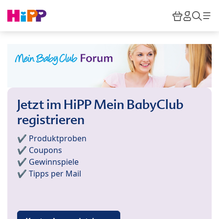
Skip to main content
Warenkor
HiPP M
Such
Jetzt im HiPP Mein BabyClub
registrieren
✔️ Produktproben
✔️ Coupons
✔️ Gewinnspiele
✔️ Tipps per Mail