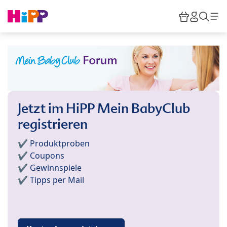
Skip to main content
Warenkor
HiPP M
Such
Jetzt im HiPP Mein BabyClub
registrieren
✔️ Produktproben
✔️ Coupons
✔️ Gewinnspiele
✔️ Tipps per Mail