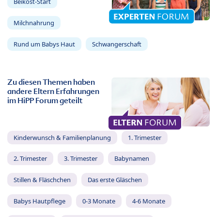
Beikost-Start
Milchnahrung
Rund um Babys Haut
Schwangerschaft
Zu diesen Themen haben
andere Eltern Erfahrungen
im HiPP Forum geteilt
Kinderwunsch & Familienplanung
1. Trimester
2. Trimester
3. Trimester
Babynamen
Stillen & Fläschchen
Das erste Gläschen
Babys Hautpflege
0-3 Monate
4-6 Monate