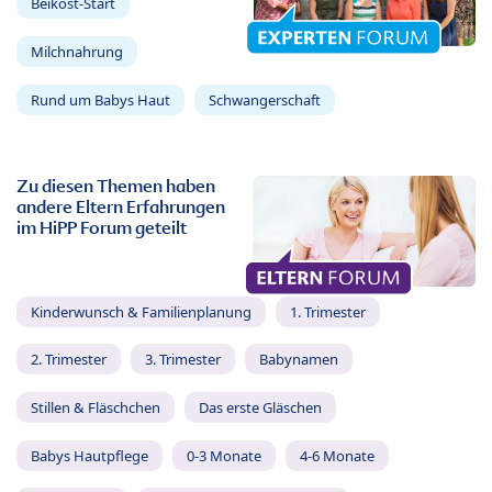
Beikost-Start
Milchnahrung
Rund um Babys Haut
Schwangerschaft
Zu diesen Themen haben
andere Eltern Erfahrungen
im HiPP Forum geteilt
Kinderwunsch & Familienplanung
1. Trimester
2. Trimester
3. Trimester
Babynamen
Stillen & Fläschchen
Das erste Gläschen
Babys Hautpflege
0-3 Monate
4-6 Monate