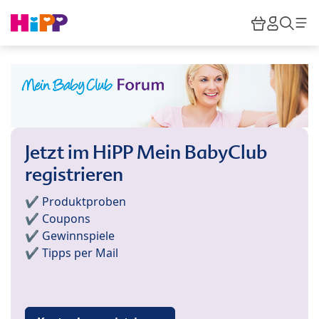
Skip to main content
Warenkor
HiPP M
Such
Jetzt im HiPP Mein BabyClub
registrieren
✔️ Produktproben
✔️ Coupons
✔️ Gewinnspiele
✔️ Tipps per Mail