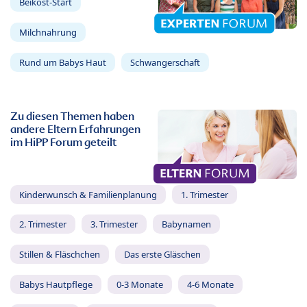
Beikost-Start
Milchnahrung
Rund um Babys Haut
Schwangerschaft
Zu diesen Themen haben
andere Eltern Erfahrungen
im HiPP Forum geteilt
Kinderwunsch & Familienplanung
1. Trimester
2. Trimester
3. Trimester
Babynamen
Stillen & Fläschchen
Das erste Gläschen
Babys Hautpflege
0-3 Monate
4-6 Monate