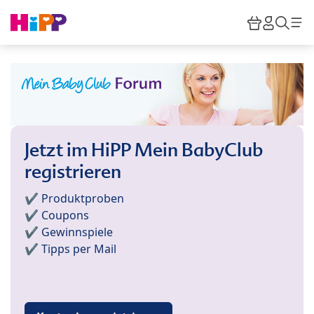
Skip to main content
Warenkor
HiPP M
Such
Jetzt im HiPP Mein BabyClub
registrieren
✔️ Produktproben
✔️ Coupons
✔️ Gewinnspiele
✔️ Tipps per Mail