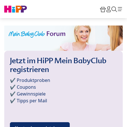
Skip to main content
Warenkor
HiPP M
Such
Jetzt im HiPP Mein BabyClub
registrieren
✔️ Produktproben
✔️ Coupons
✔️ Gewinnspiele
✔️ Tipps per Mail