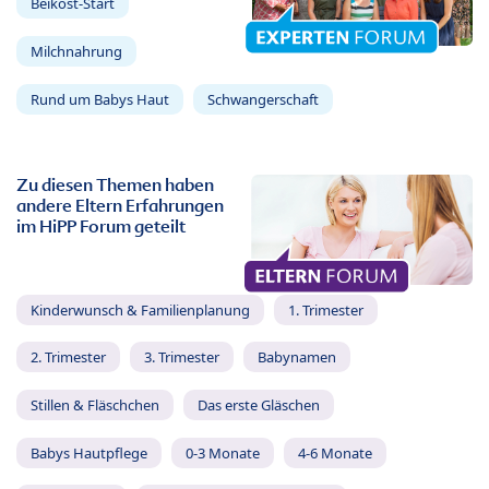
Beikost-Start
Milchnahrung
Rund um Babys Haut
Schwangerschaft
Zu diesen Themen haben
andere Eltern Erfahrungen
im HiPP Forum geteilt
Kinderwunsch & Familienplanung
1. Trimester
2. Trimester
3. Trimester
Babynamen
Stillen & Fläschchen
Das erste Gläschen
Babys Hautpflege
0-3 Monate
4-6 Monate