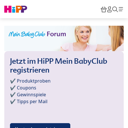
Skip to main content
Warenkor
HiPP M
Such
Jetzt im HiPP Mein BabyClub
registrieren
✔️ Produktproben
✔️ Coupons
✔️ Gewinnspiele
✔️ Tipps per Mail