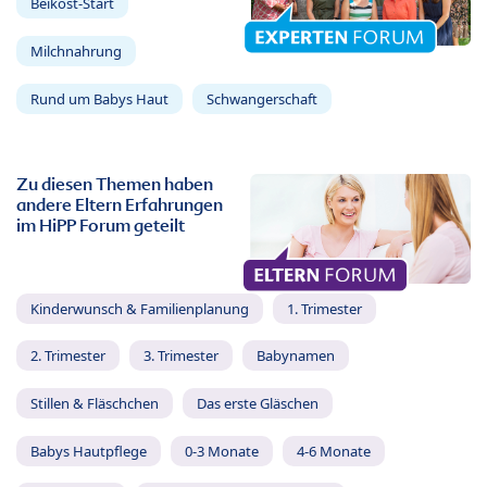
Beikost-Start
Milchnahrung
Rund um Babys Haut
Schwangerschaft
Zu diesen Themen haben
andere Eltern Erfahrungen
im HiPP Forum geteilt
Kinderwunsch & Familienplanung
1. Trimester
2. Trimester
3. Trimester
Babynamen
Stillen & Fläschchen
Das erste Gläschen
Babys Hautpflege
0-3 Monate
4-6 Monate