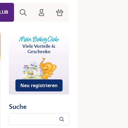
Suche
HiPP Mein Babyclub
Warenkorb
LUB
Viele Vorteile &
Geschenke
Neu registrieren
Suche
Suche