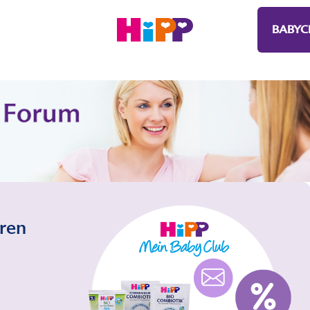
BABYC
eren