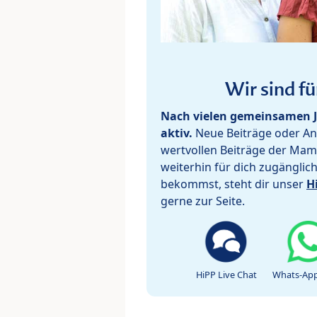
Wir sind fü
Nach vielen gemeinsamen J
aktiv.
Neue Beiträge oder Ant
wertvollen Beiträge der Mam
weiterhin für dich zugänglic
bekommst, steht dir unser
H
gerne zur Seite.
HiPP Live Chat
Whats-App