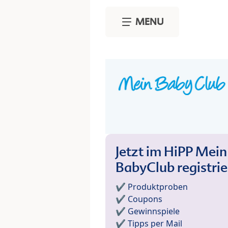
Skip to main content
MENU
Jetzt im HiPP Mein
BabyClub registri
✔️ Produktproben
✔️ Coupons
✔️ Gewinnspiele
✔️ Tipps per Mail