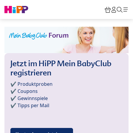
Skip to main content
Warenkor
HiPP M
Such
Jetzt im HiPP Mein BabyClub
registrieren
✔️ Produktproben
✔️ Coupons
✔️ Gewinnspiele
✔️ Tipps per Mail