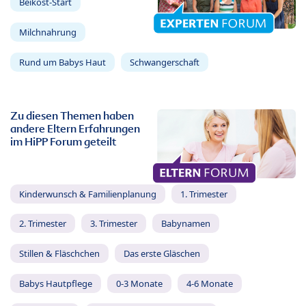
Beikost-Start
Milchnahrung
Rund um Babys Haut
Schwangerschaft
Zu diesen Themen haben
andere Eltern Erfahrungen
im HiPP Forum geteilt
Kinderwunsch & Familienplanung
1. Trimester
2. Trimester
3. Trimester
Babynamen
Stillen & Fläschchen
Das erste Gläschen
Babys Hautpflege
0-3 Monate
4-6 Monate