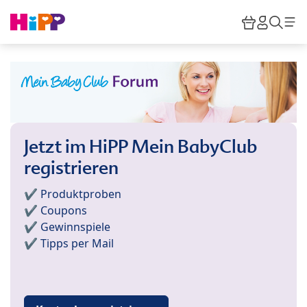
Skip to main content
Warenkor
HiPP M
Such
Jetzt im HiPP Mein BabyClub
registrieren
✔️ Produktproben
✔️ Coupons
✔️ Gewinnspiele
✔️ Tipps per Mail