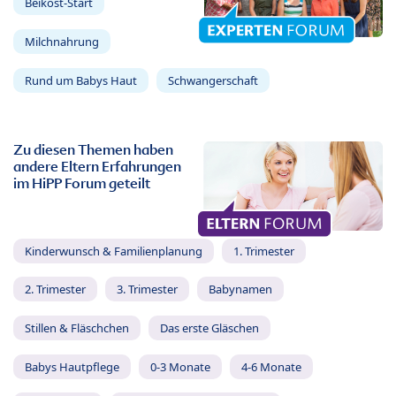
Beikost-Start
Milchnahrung
Rund um Babys Haut
Schwangerschaft
Zu diesen Themen haben
andere Eltern Erfahrungen
im HiPP Forum geteilt
Kinderwunsch & Familienplanung
1. Trimester
2. Trimester
3. Trimester
Babynamen
Stillen & Fläschchen
Das erste Gläschen
Babys Hautpflege
0-3 Monate
4-6 Monate