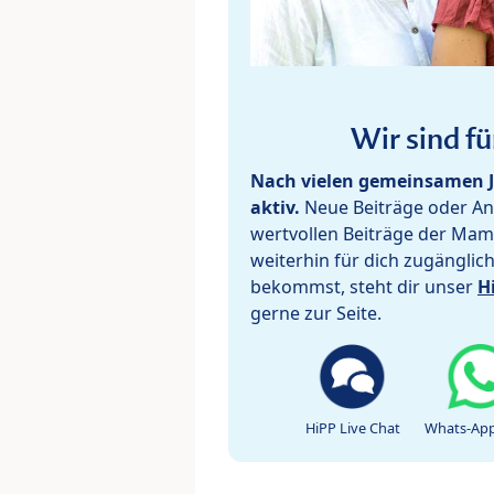
Wir sind fü
Nach vielen gemeinsamen J
aktiv.
Neue Beiträge oder Ant
wertvollen Beiträge der Mam
weiterhin für dich zugänglic
bekommst, steht dir unser
H
gerne zur Seite.
HiPP Live Chat
Whats-App