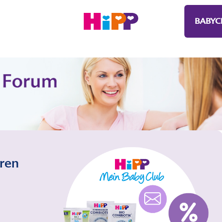
BABYC
eren