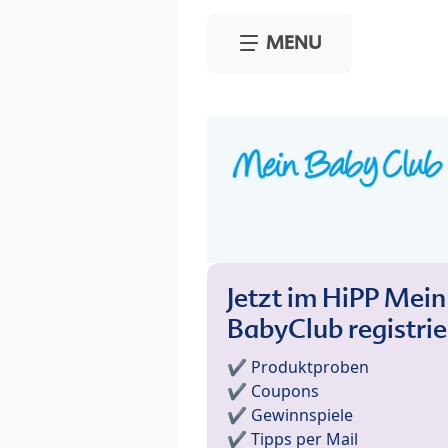
Skip to main content
MENU
Jetzt im HiPP Mein
BabyClub registri
✔️ Produktproben
✔️ Coupons
✔️ Gewinnspiele
✔️ Tipps per Mail