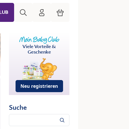
Suche
HiPP Mein Babyclub
Warenkorb
LUB
Viele Vorteile &
Geschenke
Neu registrieren
Suche
Suche