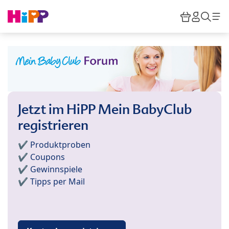
Skip to main content
Warenkor
HiPP M
Such
Jetzt im HiPP Mein BabyClub
registrieren
✔️ Produktproben
✔️ Coupons
✔️ Gewinnspiele
✔️ Tipps per Mail