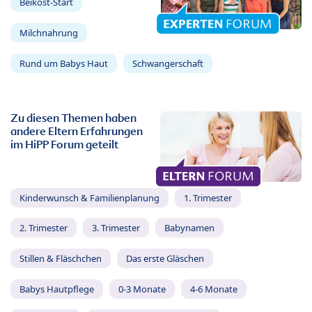
Beikost-Start
Milchnahrung
Rund um Babys Haut
Schwangerschaft
Zu diesen Themen haben
andere Eltern Erfahrungen
im HiPP Forum geteilt
Kinderwunsch & Familienplanung
1. Trimester
2. Trimester
3. Trimester
Babynamen
Stillen & Fläschchen
Das erste Gläschen
Babys Hautpflege
0-3 Monate
4-6 Monate