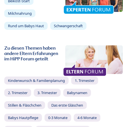
Beikost-Start
Milchnahrung
Rund um Babys Haut
Schwangerschaft
Zu diesen Themen haben
andere Eltern Erfahrungen
im HiPP Forum geteilt
Kinderwunsch & Familienplanung
1. Trimester
2. Trimester
3. Trimester
Babynamen
Stillen & Fläschchen
Das erste Gläschen
Babys Hautpflege
0-3 Monate
4-6 Monate