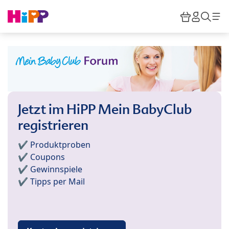
Skip to main content
Warenkor
HiPP M
Such
Jetzt im HiPP Mein BabyClub
registrieren
✔️ Produktproben
✔️ Coupons
✔️ Gewinnspiele
✔️ Tipps per Mail