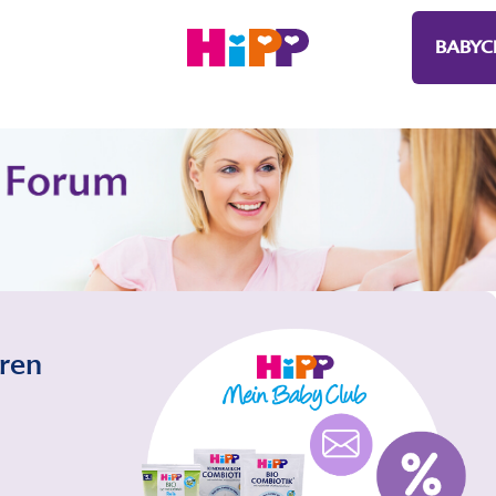
BABYC
eren