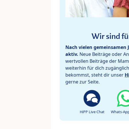
Wir sind fü
Nach vielen gemeinsamen J
aktiv.
Neue Beiträge oder Ant
wertvollen Beiträge der Mam
weiterhin für dich zugänglic
bekommst, steht dir unser
H
gerne zur Seite.
HiPP Live Chat
Whats-App