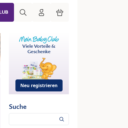
Suche
HiPP Mein Babyclub
Warenkorb
LUB
Viele Vorteile &
Geschenke
Neu registrieren
Suche
Suche