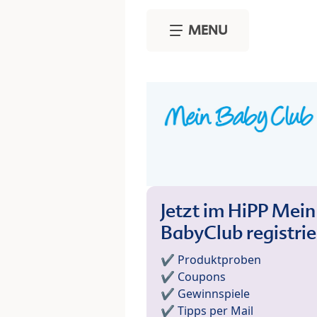
Skip to main content
MENU
Jetzt im HiPP Mein
BabyClub registri
✔️ Produktproben
✔️ Coupons
✔️ Gewinnspiele
✔️ Tipps per Mail