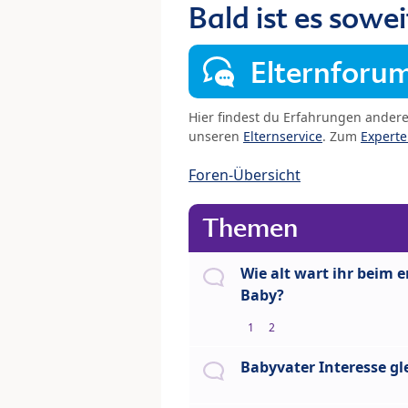
Bald ist es sowei
Elternforu
Hier findest du Erfahrungen ander
unseren
Elternservice
. Zum
Expert
Foren-Übersicht
Themen
Wie alt wart ihr beim e
Baby?
1
2
Babyvater Interesse gle