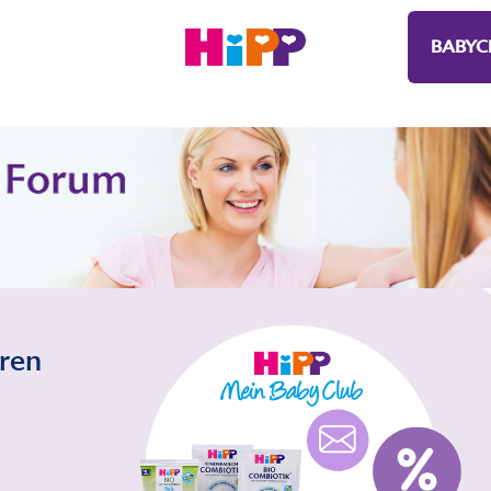
BABYC
eren