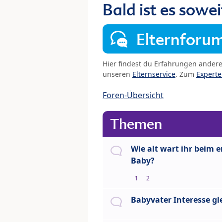
Bald ist es sowei
Elternforu
Hier findest du Erfahrungen ander
unseren
Elternservice
. Zum
Expert
Foren-Übersicht
Themen
Wie alt wart ihr beim e
Baby?
1
2
Babyvater Interesse gle