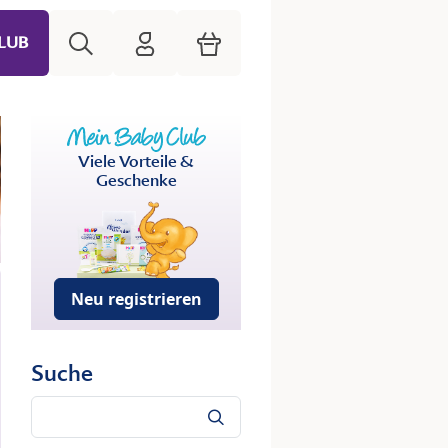
Suche
HiPP Mein Babyclub
Warenkorb
LUB
Viele Vorteile &
Geschenke
Neu registrieren
Suche
Suche