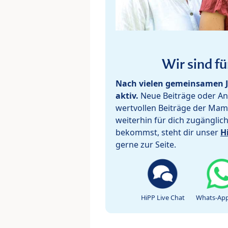
Wir sind fü
Nach vielen gemeinsamen J
aktiv.
Neue Beiträge oder Ant
wertvollen Beiträge der Mam
weiterhin für dich zugänglic
bekommst, steht dir unser
H
gerne zur Seite.
HiPP Live Chat
Whats-App