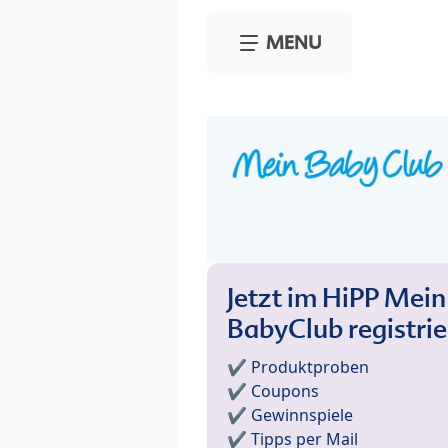
Skip to main content
MENU
Jetzt im HiPP Mein
BabyClub registri
✔️ Produktproben
✔️ Coupons
✔️ Gewinnspiele
✔️ Tipps per Mail