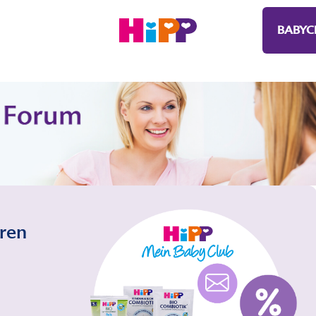
BABYC
eren