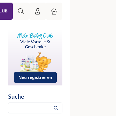
Suche
HiPP Mein Babyclub
Warenkorb
LUB
Viele Vorteile &
Geschenke
Neu registrieren
Suche
Suche