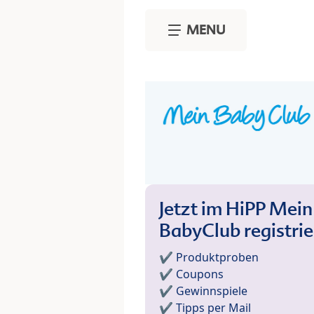
Skip to main content
MENU
Jetzt im HiPP Mein
BabyClub registri
✔️ Produktproben
✔️ Coupons
✔️ Gewinnspiele
✔️ Tipps per Mail