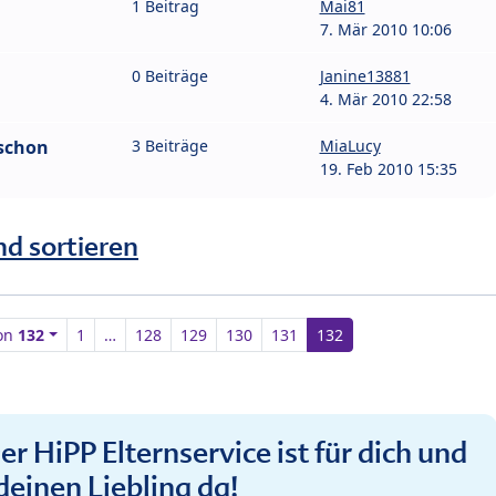
1 Beitrag
Mai81
7. Mär 2010 10:06
0 Beiträge
Janine13881
4. Mär 2010 22:58
 schon
3 Beiträge
MiaLucy
19. Feb 2010 15:35
nd sortieren
on
132
1
…
128
129
130
131
132
r HiPP Elternservice ist für dich und
deinen Liebling da!