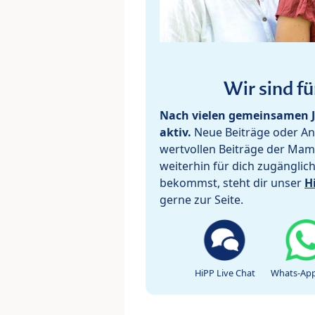
Wir sind fü
Nach vielen gemeinsamen J
aktiv.
Neue Beiträge oder Ant
wertvollen Beiträge der Mam
weiterhin für dich zugänglic
bekommst, steht dir unser
H
gerne zur Seite.
HiPP Live Chat
Whats-App