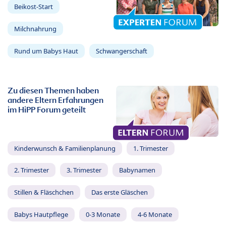
Beikost-Start
Milchnahrung
Rund um Babys Haut
Schwangerschaft
Zu diesen Themen haben
andere Eltern Erfahrungen
im HiPP Forum geteilt
Kinderwunsch & Familienplanung
1. Trimester
2. Trimester
3. Trimester
Babynamen
Stillen & Fläschchen
Das erste Gläschen
Babys Hautpflege
0-3 Monate
4-6 Monate