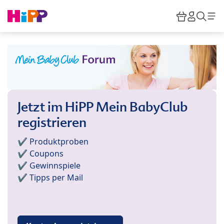
Skip to main content
Warenkor
HiPP M
Such
Jetzt im HiPP Mein BabyClub
registrieren
✔️ Produktproben
✔️ Coupons
✔️ Gewinnspiele
✔️ Tipps per Mail