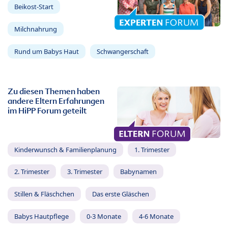
Beikost-Start
Milchnahrung
Rund um Babys Haut
Schwangerschaft
Zu diesen Themen haben
andere Eltern Erfahrungen
im HiPP Forum geteilt
Kinderwunsch & Familienplanung
1. Trimester
2. Trimester
3. Trimester
Babynamen
Stillen & Fläschchen
Das erste Gläschen
Babys Hautpflege
0-3 Monate
4-6 Monate