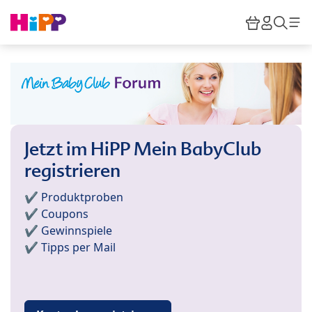
Skip to main content
Warenkor
HiPP M
Such
Jetzt im HiPP Mein BabyClub
registrieren
✔️ Produktproben
✔️ Coupons
✔️ Gewinnspiele
✔️ Tipps per Mail