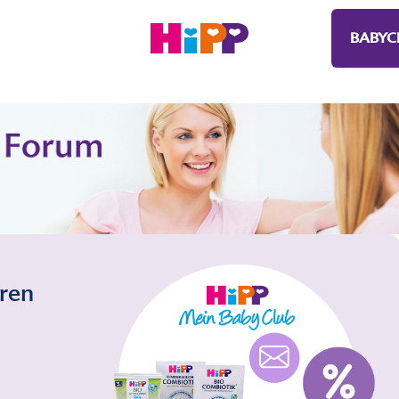
BABYC
eren