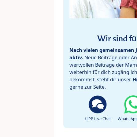
Wir sind fü
Nach vielen gemeinsamen J
aktiv.
Neue Beiträge oder Ant
wertvollen Beiträge der Mam
weiterhin für dich zugänglic
bekommst, steht dir unser
H
gerne zur Seite.
HiPP Live Chat
Whats-App