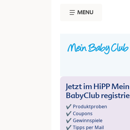
Skip to main content
MENU
Jetzt im HiPP Mein
BabyClub registri
✔️ Produktproben
✔️ Coupons
✔️ Gewinnspiele
✔️ Tipps per Mail