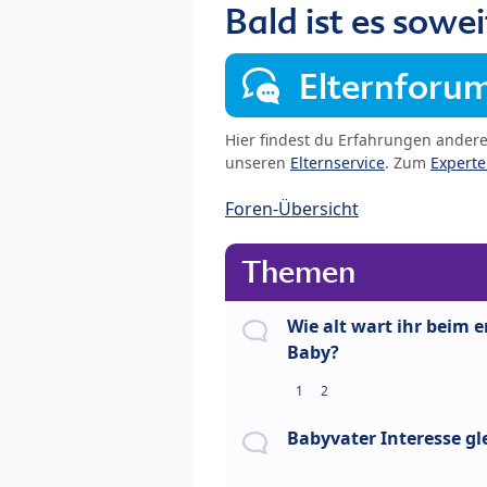
Bald ist es sowei
Elternforu
Hier findest du Erfahrungen ander
unseren
Elternservice
. Zum
Expert
Foren-Übersicht
Themen
Wie alt wart ihr beim e
Baby?
1
2
Babyvater Interesse gle