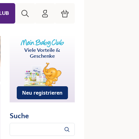
Suche
HiPP Mein Babyclub
Warenkorb
LUB
Viele Vorteile &
Geschenke
Neu registrieren
Suche
Suche