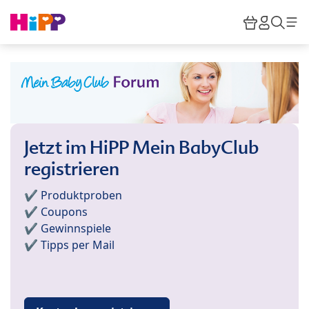
Skip to main content
Warenkor
HiPP M
Such
Jetzt im HiPP Mein BabyClub
registrieren
✔️ Produktproben
✔️ Coupons
✔️ Gewinnspiele
✔️ Tipps per Mail