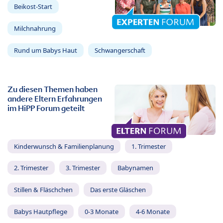
Beikost-Start
Milchnahrung
Rund um Babys Haut
Schwangerschaft
Zu diesen Themen haben
andere Eltern Erfahrungen
im HiPP Forum geteilt
Kinderwunsch & Familienplanung
1. Trimester
2. Trimester
3. Trimester
Babynamen
Stillen & Fläschchen
Das erste Gläschen
Babys Hautpflege
0-3 Monate
4-6 Monate