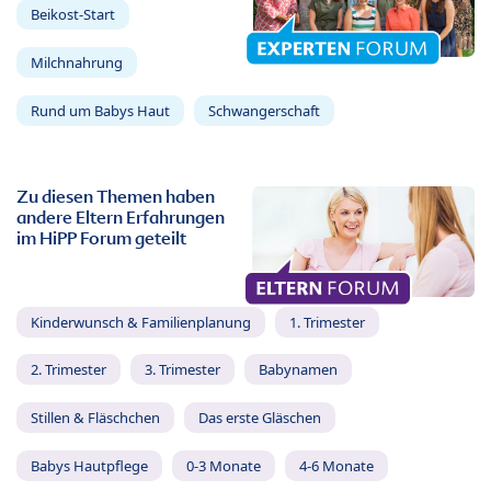
Beikost-Start
Milchnahrung
Rund um Babys Haut
Schwangerschaft
Zu diesen Themen haben
andere Eltern Erfahrungen
im HiPP Forum geteilt
Kinderwunsch & Familienplanung
1. Trimester
2. Trimester
3. Trimester
Babynamen
Stillen & Fläschchen
Das erste Gläschen
Babys Hautpflege
0-3 Monate
4-6 Monate