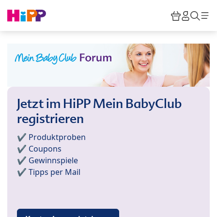
Skip to main content
Warenkor
HiPP M
Such
Jetzt im HiPP Mein BabyClub
registrieren
✔️ Produktproben
✔️ Coupons
✔️ Gewinnspiele
✔️ Tipps per Mail