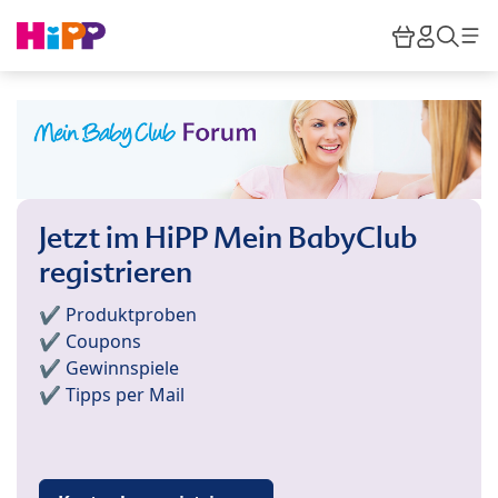
Skip to main content
Warenkor
HiPP M
Such
Jetzt im HiPP Mein BabyClub
registrieren
✔️ Produktproben
✔️ Coupons
✔️ Gewinnspiele
✔️ Tipps per Mail