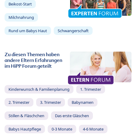
Beikost-Start
Milchnahrung
Rund um Babys Haut
Schwangerschaft
Zu diesen Themen haben
andere Eltern Erfahrungen
im HiPP Forum geteilt
Kinderwunsch & Familienplanung
1. Trimester
2. Trimester
3. Trimester
Babynamen
Stillen & Fläschchen
Das erste Gläschen
Babys Hautpflege
0-3 Monate
4-6 Monate