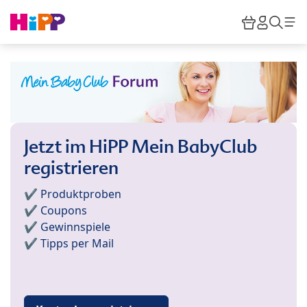
Skip to main content
Warenkor
HiPP M
Such
Jetzt im HiPP Mein BabyClub
registrieren
✔️ Produktproben
✔️ Coupons
✔️ Gewinnspiele
✔️ Tipps per Mail