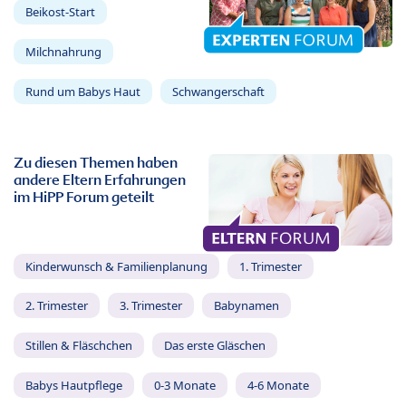
Beikost-Start
Milchnahrung
Rund um Babys Haut
Schwangerschaft
Zu diesen Themen haben
andere Eltern Erfahrungen
im HiPP Forum geteilt
Kinderwunsch & Familienplanung
1. Trimester
2. Trimester
3. Trimester
Babynamen
Stillen & Fläschchen
Das erste Gläschen
Babys Hautpflege
0-3 Monate
4-6 Monate