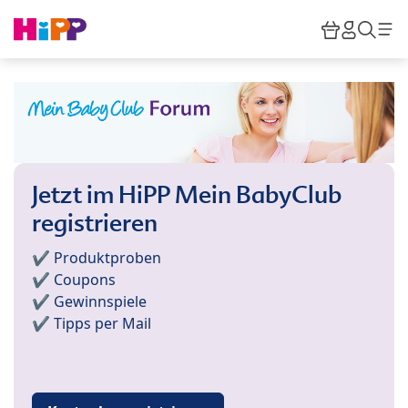
Skip to main content
Warenkor
HiPP M
Such
Jetzt im HiPP Mein BabyClub
registrieren
✔️ Produktproben
✔️ Coupons
✔️ Gewinnspiele
✔️ Tipps per Mail