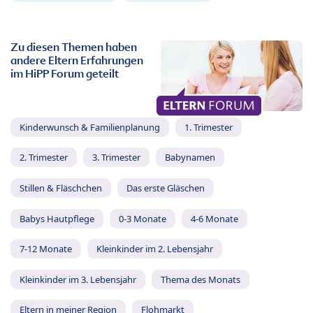
Zu diesen Themen haben
andere Eltern Erfahrungen
im HiPP Forum geteilt
Kinderwunsch & Familienplanung
1. Trimester
2. Trimester
3. Trimester
Babynamen
Stillen & Fläschchen
Das erste Gläschen
Babys Hautpflege
0-3 Monate
4-6 Monate
7-12 Monate
Kleinkinder im 2. Lebensjahr
Kleinkinder im 3. Lebensjahr
Thema des Monats
Eltern in meiner Region
Flohmarkt