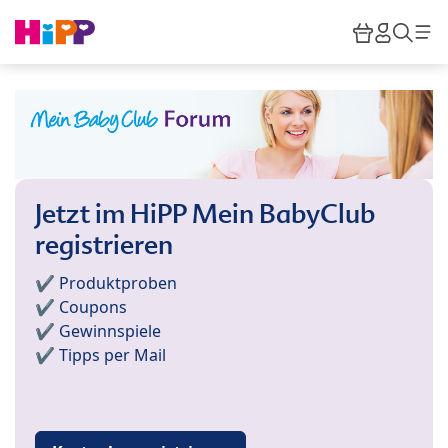
Skip to main content
Warenkor
HiPP M
Such
Jetzt im HiPP Mein BabyClub
registrieren
✔️ Produktproben
✔️ Coupons
✔️ Gewinnspiele
✔️ Tipps per Mail