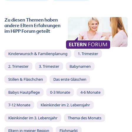
Zu diesen Themen haben
andere Eltern Erfahrungen
im HiPP Forum geteilt
Kinderwunsch & Familienplanung
1. Trimester
2. Trimester
3. Trimester
Babynamen
Stillen & Fläschchen
Das erste Gläschen
Babys Hautpflege
0-3 Monate
4-6 Monate
7-12 Monate
Kleinkinder im 2. Lebensjahr
Kleinkinder im 3. Lebensjahr
Thema des Monats
Eltern in meiner Region
Flohmarkt