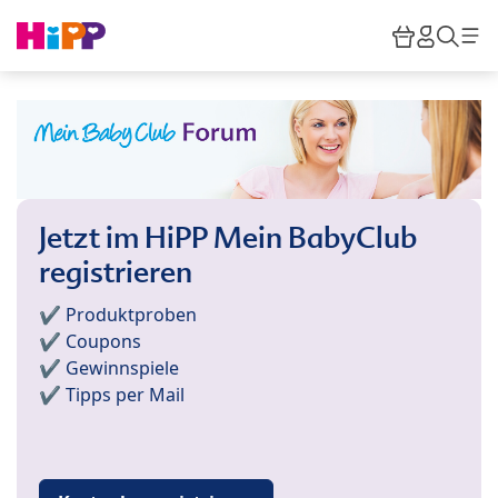
Skip to main content
Warenkor
HiPP M
Such
Jetzt im HiPP Mein BabyClub
registrieren
✔️ Produktproben
✔️ Coupons
✔️ Gewinnspiele
✔️ Tipps per Mail