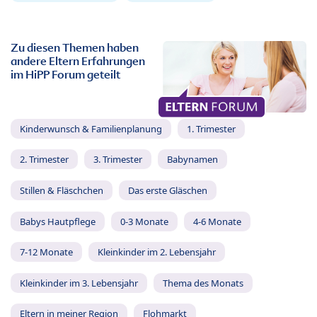
Zu diesen Themen haben
andere Eltern Erfahrungen
im HiPP Forum geteilt
Kinderwunsch & Familienplanung
1. Trimester
2. Trimester
3. Trimester
Babynamen
Stillen & Fläschchen
Das erste Gläschen
Babys Hautpflege
0-3 Monate
4-6 Monate
7-12 Monate
Kleinkinder im 2. Lebensjahr
Kleinkinder im 3. Lebensjahr
Thema des Monats
Eltern in meiner Region
Flohmarkt