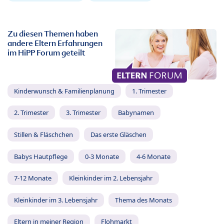
Zu diesen Themen haben
andere Eltern Erfahrungen
im HiPP Forum geteilt
Kinderwunsch & Familienplanung
1. Trimester
2. Trimester
3. Trimester
Babynamen
Stillen & Fläschchen
Das erste Gläschen
Babys Hautpflege
0-3 Monate
4-6 Monate
7-12 Monate
Kleinkinder im 2. Lebensjahr
Kleinkinder im 3. Lebensjahr
Thema des Monats
Eltern in meiner Region
Flohmarkt