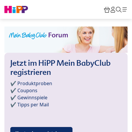
Skip to main content
Warenkor
HiPP M
Such
Jetzt im HiPP Mein BabyClub
registrieren
✔️ Produktproben
✔️ Coupons
✔️ Gewinnspiele
✔️ Tipps per Mail