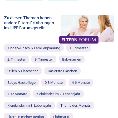
Zu diesen Themen haben
andere Eltern Erfahrungen
im HiPP Forum geteilt
Kinderwunsch & Familienplanung
1. Trimester
2. Trimester
3. Trimester
Babynamen
Stillen & Fläschchen
Das erste Gläschen
Babys Hautpflege
0-3 Monate
4-6 Monate
7-12 Monate
Kleinkinder im 2. Lebensjahr
Kleinkinder im 3. Lebensjahr
Thema des Monats
Eltern in meiner Region
Flohmarkt