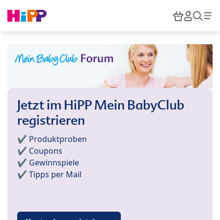
Skip to main content
Warenkor
HiPP M
Such
Jetzt im HiPP Mein BabyClub
registrieren
✔️ Produktproben
✔️ Coupons
✔️ Gewinnspiele
✔️ Tipps per Mail