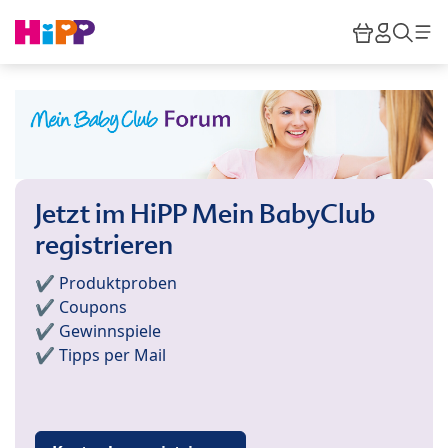
Skip to main content
Warenkor
HiPP M
Such
Jetzt im HiPP Mein BabyClub
registrieren
✔️ Produktproben
✔️ Coupons
✔️ Gewinnspiele
✔️ Tipps per Mail