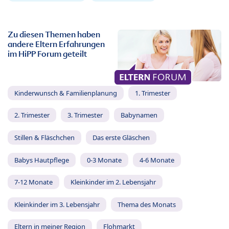
Zu diesen Themen haben
andere Eltern Erfahrungen
im HiPP Forum geteilt
Kinderwunsch & Familienplanung
1. Trimester
2. Trimester
3. Trimester
Babynamen
Stillen & Fläschchen
Das erste Gläschen
Babys Hautpflege
0-3 Monate
4-6 Monate
7-12 Monate
Kleinkinder im 2. Lebensjahr
Kleinkinder im 3. Lebensjahr
Thema des Monats
Eltern in meiner Region
Flohmarkt