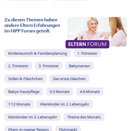
Zu diesen Themen haben
andere Eltern Erfahrungen
im HiPP Forum geteilt
Kinderwunsch & Familienplanung
1. Trimester
2. Trimester
3. Trimester
Babynamen
Stillen & Fläschchen
Das erste Gläschen
Babys Hautpflege
0-3 Monate
4-6 Monate
7-12 Monate
Kleinkinder im 2. Lebensjahr
Kleinkinder im 3. Lebensjahr
Thema des Monats
Eltern in meiner Region
Flohmarkt