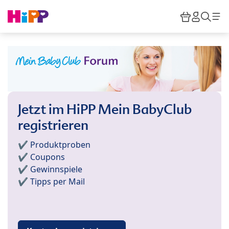
Skip to main content
Warenkor
HiPP M
Such
Jetzt im HiPP Mein BabyClub
registrieren
✔️ Produktproben
✔️ Coupons
✔️ Gewinnspiele
✔️ Tipps per Mail