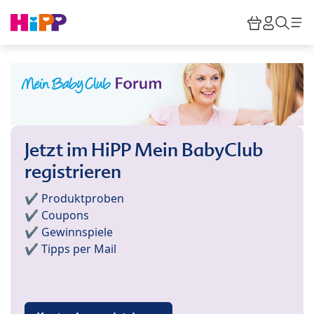
Skip to main content
Warenkor
HiPP M
Such
Jetzt im HiPP Mein BabyClub
registrieren
✔️ Produktproben
✔️ Coupons
✔️ Gewinnspiele
✔️ Tipps per Mail