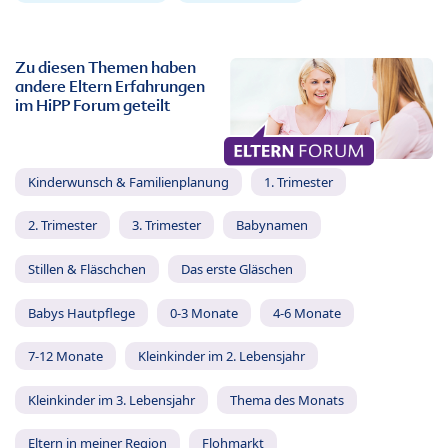
Zu diesen Themen haben
andere Eltern Erfahrungen
im HiPP Forum geteilt
Kinderwunsch & Familienplanung
1. Trimester
2. Trimester
3. Trimester
Babynamen
Stillen & Fläschchen
Das erste Gläschen
Babys Hautpflege
0-3 Monate
4-6 Monate
7-12 Monate
Kleinkinder im 2. Lebensjahr
Kleinkinder im 3. Lebensjahr
Thema des Monats
Eltern in meiner Region
Flohmarkt