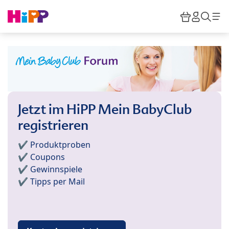
Skip to main content
Warenkor
HiPP M
Such
Jetzt im HiPP Mein BabyClub
registrieren
✔️ Produktproben
✔️ Coupons
✔️ Gewinnspiele
✔️ Tipps per Mail