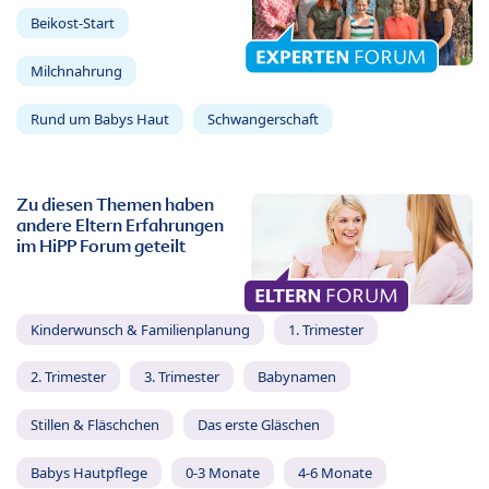
Beikost-Start
Milchnahrung
Rund um Babys Haut
Schwangerschaft
Zu diesen Themen haben
andere Eltern Erfahrungen
im HiPP Forum geteilt
Kinderwunsch & Familienplanung
1. Trimester
2. Trimester
3. Trimester
Babynamen
Stillen & Fläschchen
Das erste Gläschen
Babys Hautpflege
0-3 Monate
4-6 Monate