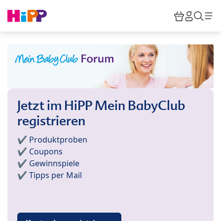
Skip to main content
Warenkor
HiPP M
Such
Jetzt im HiPP Mein BabyClub
registrieren
✔️ Produktproben
✔️ Coupons
✔️ Gewinnspiele
✔️ Tipps per Mail