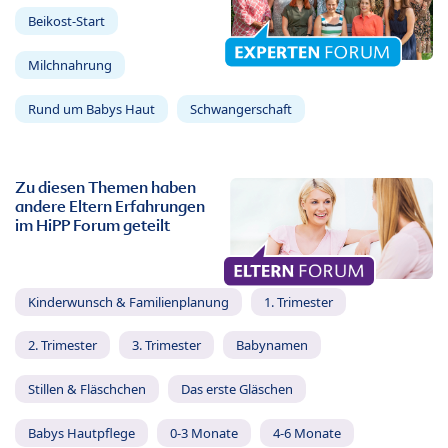
Beikost-Start
Milchnahrung
Rund um Babys Haut
Schwangerschaft
Zu diesen Themen haben
andere Eltern Erfahrungen
im HiPP Forum geteilt
Kinderwunsch & Familienplanung
1. Trimester
2. Trimester
3. Trimester
Babynamen
Stillen & Fläschchen
Das erste Gläschen
Babys Hautpflege
0-3 Monate
4-6 Monate