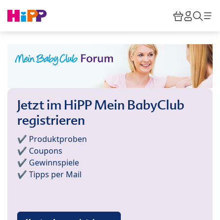
Skip to main content
Warenkor
HiPP M
Such
Jetzt im HiPP Mein BabyClub
registrieren
✔️ Produktproben
✔️ Coupons
✔️ Gewinnspiele
✔️ Tipps per Mail