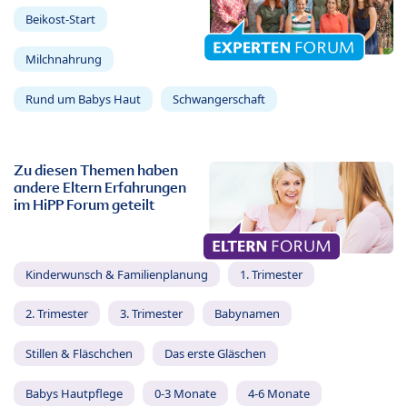
Beikost-Start
Milchnahrung
Rund um Babys Haut
Schwangerschaft
Zu diesen Themen haben
andere Eltern Erfahrungen
im HiPP Forum geteilt
Kinderwunsch & Familienplanung
1. Trimester
2. Trimester
3. Trimester
Babynamen
Stillen & Fläschchen
Das erste Gläschen
Babys Hautpflege
0-3 Monate
4-6 Monate