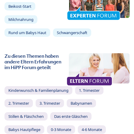
Beikost-Start
Milchnahrung
Rund um Babys Haut
Schwangerschaft
Zu diesen Themen haben
andere Eltern Erfahrungen
im HiPP Forum geteilt
Kinderwunsch & Familienplanung
1. Trimester
2. Trimester
3. Trimester
Babynamen
Stillen & Fläschchen
Das erste Gläschen
Babys Hautpflege
0-3 Monate
4-6 Monate