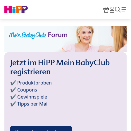
Skip to main content
Warenkor
HiPP M
Such
Jetzt im HiPP Mein BabyClub
registrieren
✔️ Produktproben
✔️ Coupons
✔️ Gewinnspiele
✔️ Tipps per Mail