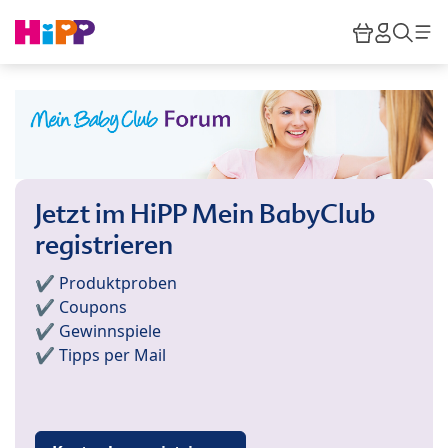
Skip to main content
Warenkor
HiPP M
Such
Jetzt im HiPP Mein BabyClub
registrieren
✔️ Produktproben
✔️ Coupons
✔️ Gewinnspiele
✔️ Tipps per Mail