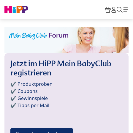
Skip to main content
Warenkor
HiPP M
Such
Jetzt im HiPP Mein BabyClub
registrieren
✔️ Produktproben
✔️ Coupons
✔️ Gewinnspiele
✔️ Tipps per Mail