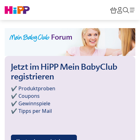
Skip to main content
Warenkor
HiPP M
Such
Jetzt im HiPP Mein BabyClub
registrieren
✔️ Produktproben
✔️ Coupons
✔️ Gewinnspiele
✔️ Tipps per Mail