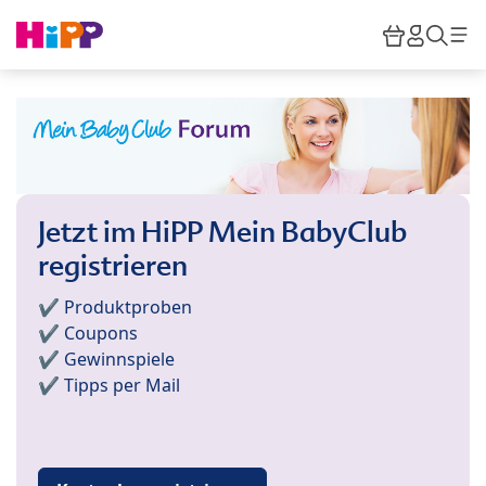
Skip to main content
Warenkor
HiPP M
Such
Jetzt im HiPP Mein BabyClub
registrieren
✔️ Produktproben
✔️ Coupons
✔️ Gewinnspiele
✔️ Tipps per Mail