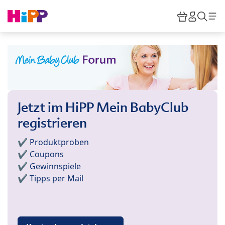
Skip to main content
Warenkor
HiPP M
Such
Jetzt im HiPP Mein BabyClub
registrieren
✔️ Produktproben
✔️ Coupons
✔️ Gewinnspiele
✔️ Tipps per Mail