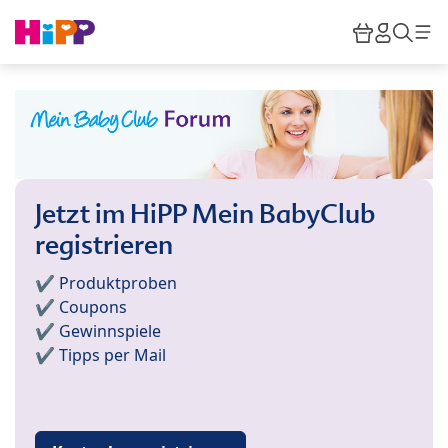
Skip to main content
Warenkor
HiPP M
Such
Jetzt im HiPP Mein BabyClub
registrieren
✔️ Produktproben
✔️ Coupons
✔️ Gewinnspiele
✔️ Tipps per Mail