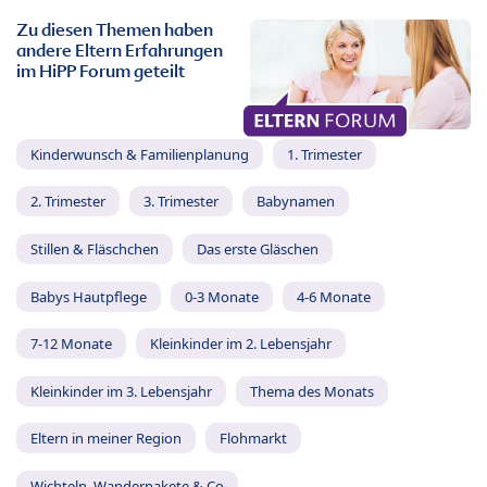
Zu diesen Themen haben
andere Eltern Erfahrungen
im HiPP Forum geteilt
Kinderwunsch & Familienplanung
1. Trimester
2. Trimester
3. Trimester
Babynamen
Stillen & Fläschchen
Das erste Gläschen
Babys Hautpflege
0-3 Monate
4-6 Monate
7-12 Monate
Kleinkinder im 2. Lebensjahr
Kleinkinder im 3. Lebensjahr
Thema des Monats
Eltern in meiner Region
Flohmarkt
Wichteln, Wanderpakete & Co