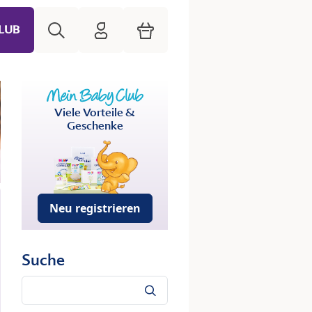
Suche
HiPP Mein Babyclub
Warenkorb
LUB
Viele Vorteile &
Geschenke
Neu registrieren
Suche
Suche