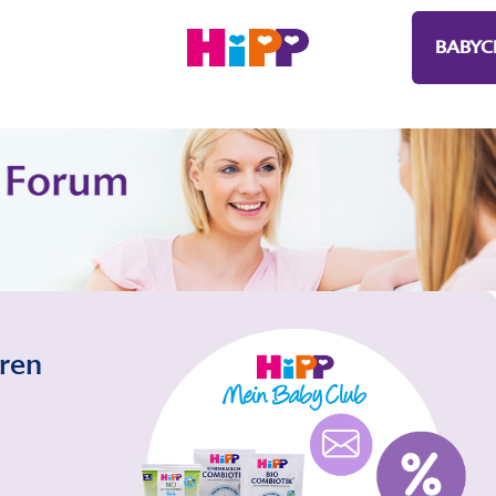
BABYC
eren