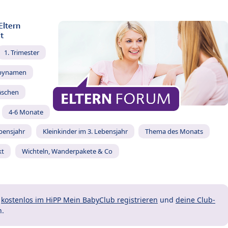
Eltern
t
1. Trimester
bynamen
äschen
4-6 Monate
ebensjahr
Kleinkinder im 3. Lebensjahr
Thema des Monats
kt
Wichteln, Wanderpakete & Co
t
kostenlos im HiPP Mein BabyClub registrieren
und
deine Club-
n.