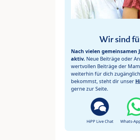
Wir sind fü
Nach vielen gemeinsamen J
aktiv.
Neue Beiträge oder Ant
wertvollen Beiträge der Mam
weiterhin für dich zugänglic
bekommst, steht dir unser
H
gerne zur Seite.
HiPP Live Chat
Whats-App