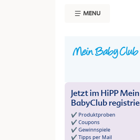
Skip to main content
MENU
Jetzt im HiPP Mein
BabyClub registri
✔️ Produktproben
✔️ Coupons
✔️ Gewinnspiele
✔️ Tipps per Mail