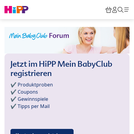
Skip to main content
Warenkor
HiPP M
Such
Jetzt im HiPP Mein BabyClub
registrieren
✔️ Produktproben
✔️ Coupons
✔️ Gewinnspiele
✔️ Tipps per Mail