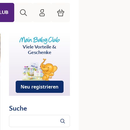
Suche
HiPP Mein Babyclub
Warenkorb
LUB
Viele Vorteile &
Geschenke
Neu registrieren
Suche
Suche