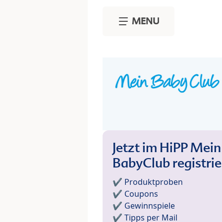
Skip to main content
MENU
Jetzt im HiPP Mein
BabyClub registri
✔️ Produktproben
✔️ Coupons
✔️ Gewinnspiele
✔️ Tipps per Mail