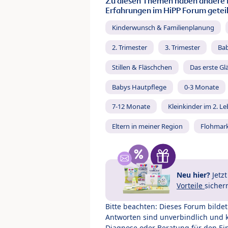
Zu diesen Themen haben andere 
Erfahrungen im HiPP Forum geteil
Kinderwunsch & Familienplanung
2. Trimester
3. Trimester
Ba
Stillen & Fläschchen
Das erste Gl
Babys Hautpflege
0-3 Monate
7-12 Monate
Kleinkinder im 2. L
Eltern in meiner Region
Flohmar
Neu hier?
Jetz
Vorteile
sicher
Bitte beachten: Dieses Forum bilde
Antworten sind unverbindlich und 
Diagnose oder Beratung für den Ein