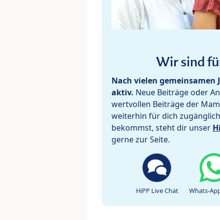
Wir sind fü
Nach vielen gemeinsamen J
aktiv.
Neue Beiträge oder Ant
wertvollen Beiträge der Mam
weiterhin für dich zugänglic
bekommst, steht dir unser
H
gerne zur Seite.
HiPP Live Chat
Whats-App