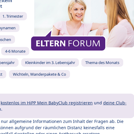
Eltern
t
1. Trimester
bynamen
äschen
4-6 Monate
ebensjahr
Kleinkinder im 3. Lebensjahr
Thema des Monats
kt
Wichteln, Wanderpakete & Co
t
kostenlos im HiPP Mein BabyClub registrieren
und
deine Club-
n.
t nur allgemeine Informationen zum Inhalt der Fragen ab. Die
können aufgrund der räumlichen Distanz keinesfalls eine
zelfall darstellen oder einen Arztbesuch ersetzen.