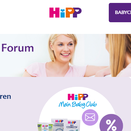
BABYC
eren