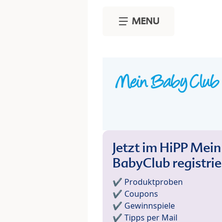
Skip to main content
MENU
Jetzt im HiPP Mein
BabyClub registri
✔️ Produktproben
✔️ Coupons
✔️ Gewinnspiele
✔️ Tipps per Mail