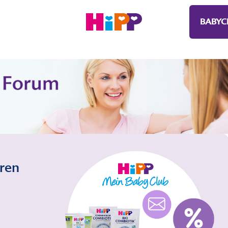
BABYC
eren