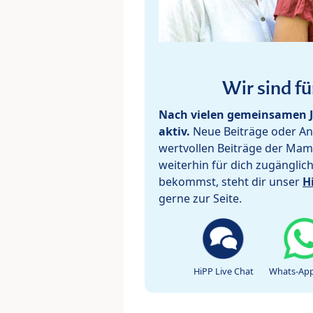
Wir sind fü
Nach vielen gemeinsamen J
aktiv.
Neue Beiträge oder Ant
wertvollen Beiträge der Mam
weiterhin für dich zugänglic
bekommst, steht dir unser
H
gerne zur Seite.
HiPP Live Chat
Whats-App