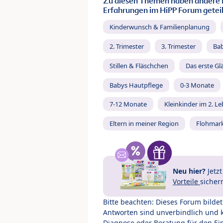
Zu diesen Themen haben andere 
Erfahrungen im HiPP Forum geteil
Kinderwunsch & Familienplanung
2. Trimester
3. Trimester
Ba
Stillen & Fläschchen
Das erste Gl
Babys Hautpflege
0-3 Monate
7-12 Monate
Kleinkinder im 2. L
Eltern in meiner Region
Flohmar
Neu hier?
Jetz
Vorteile
sicher
Bitte beachten: Dieses Forum bilde
Antworten sind unverbindlich und 
Diagnose oder Beratung für den Ein