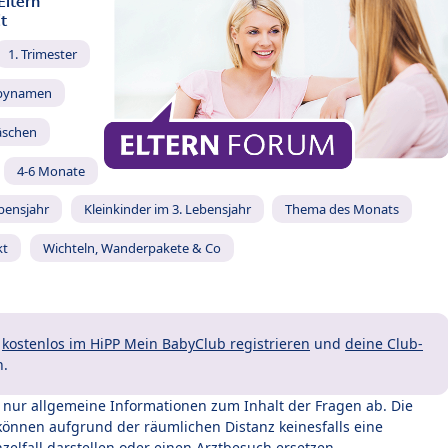
Eltern
t
1. Trimester
bynamen
äschen
4-6 Monate
ebensjahr
Kleinkinder im 3. Lebensjahr
Thema des Monats
kt
Wichteln, Wanderpakete & Co
t
kostenlos im HiPP Mein BabyClub registrieren
und
deine Club-
n.
t nur allgemeine Informationen zum Inhalt der Fragen ab. Die
können aufgrund der räumlichen Distanz keinesfalls eine
zelfall darstellen oder einen Arztbesuch ersetzen.