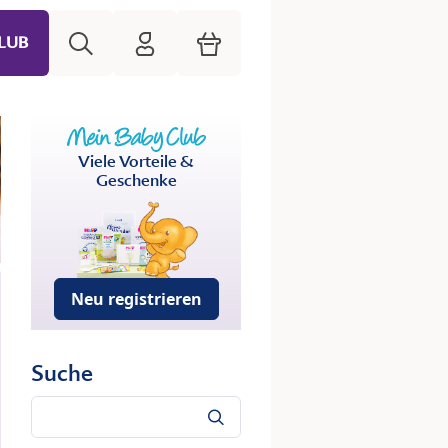
Suche
HiPP Mein Babyclub
Warenkorb
LUB
Viele Vorteile &
Geschenke
Neu registrieren
Suche
Suche