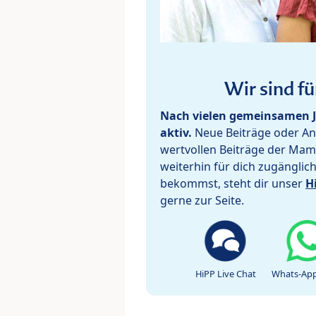
Wir sind fü
Nach vielen gemeinsamen J
aktiv.
Neue Beiträge oder Ant
wertvollen Beiträge der Mam
weiterhin für dich zugänglic
bekommst, steht dir unser
H
gerne zur Seite.
HiPP Live Chat
Whats-App