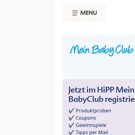
Skip to main content
MENU
Jetzt im HiPP Mein
BabyClub registri
✔️ Produktproben
✔️ Coupons
✔️ Gewinnspiele
✔️ Tipps per Mail