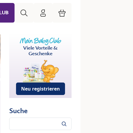
Suche
HiPP Mein Babyclub
Warenkorb
LUB
Viele Vorteile &
Geschenke
Neu registrieren
Suche
Suche