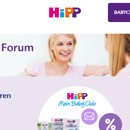
BABYC
eren