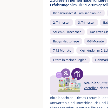
Zu diesen Themen haben andere 
Erfahrungen im HiPP Forum geteil
Kinderwunsch & Familienplanung
2. Trimester
3. Trimester
Ba
Stillen & Fläschchen
Das erste Gl
Babys Hautpflege
0-3 Monate
7-12 Monate
Kleinkinder im 2. L
Eltern in meiner Region
Flohmar
Neu hier?
Jetz
Vorteile
sicher
Bitte beachten: Dieses Forum bilde
Antworten sind unverbindlich und 
Diagnose oder Beratung für den Ein