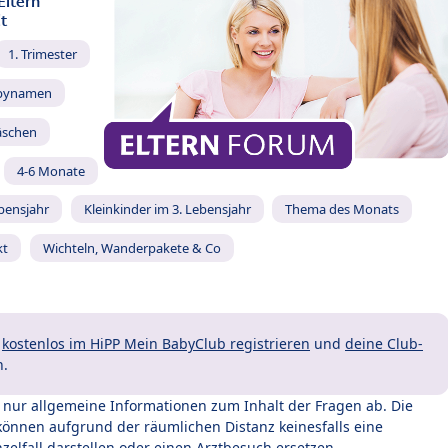
Eltern
t
1. Trimester
bynamen
äschen
4-6 Monate
ebensjahr
Kleinkinder im 3. Lebensjahr
Thema des Monats
kt
Wichteln, Wanderpakete & Co
t
kostenlos im HiPP Mein BabyClub registrieren
und
deine Club-
n.
t nur allgemeine Informationen zum Inhalt der Fragen ab. Die
können aufgrund der räumlichen Distanz keinesfalls eine
zelfall darstellen oder einen Arztbesuch ersetzen.